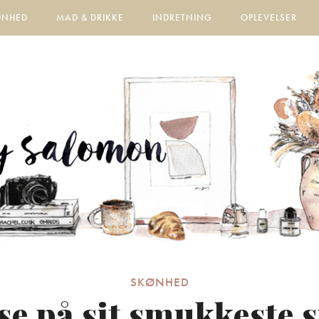
ØNHED
MAD & DRIKKE
INDRETNING
OPLEVELSER
SKØNHED
se på sit smukkeste