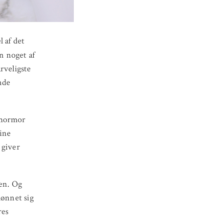
l af det
n noget af
rveligste
nde
 mormor
mine
 giver
den. Og
lønnet sig
res