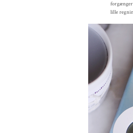
forgængere
lille regni