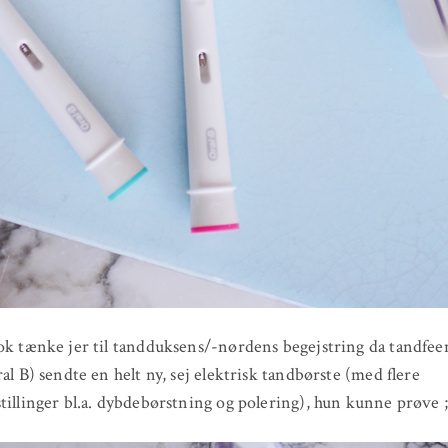
ok tænke jer til tandduksens/-nørdens begejstring da tandfeen
ral B) sendte en helt ny, sej elektrisk tandbørste (med flere
tillinger bl.a. dybdebørstning og polering), hun kunne prøve ;