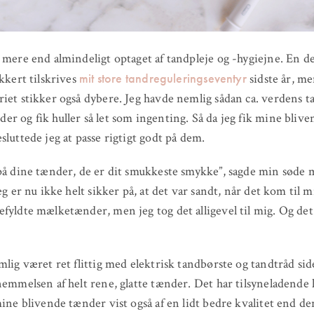
 mere end almindeligt optaget af tandpleje og -hygiejne. En de
mit store tandreguleringseventyr
ikkert tilskrives
sidste år, me
iet stikker også dybere. Jeg havde nemlig sådan ca. verdens ta
r og fik huller så let som ingenting. Så da jeg fik mine blive
sluttede jeg at passe rigtigt godt på dem.
på dine tænder, de er dit smukkeste smykke”, sagde min søde
jeg er nu ikke helt sikker på, at det var sandt, når det kom til 
fyldte mælketænder, men jeg tog det alligevel til mig. Og det
mlig været ret flittig med elektrisk tandbørste og tandtråd si
nemmelsen af helt rene, glatte tænder. Det har tilsyneladende 
mine blivende tænder vist også af en lidt bedre kvalitet end de