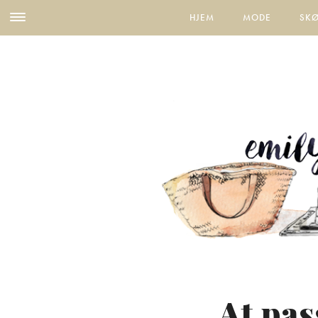
HJEM
MODE
SK
At pas