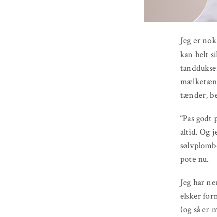
Jeg er nok
kan helt s
tanddukser
mælketænde
tænder, be
“Pas godt 
altid. Og 
sølvplombe
pote nu.
Jeg har ne
elsker for
(og så er 