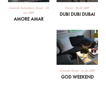
Generelt
,
København
,
Rejser
-
24
Rejser
-
30 okt 2009
nov 2009
DUBI DUBI DUBAI
AMORE AMAR
Generelt
,
Rejser
-
16 okt 2009
GOD WEEKEND