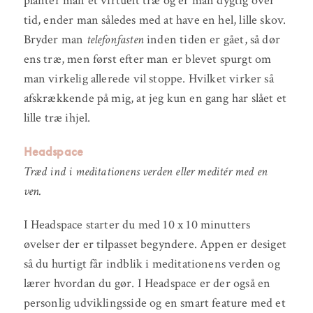
planter man et virtuelt træ og er man dygtig over
tid, ender man således med at have en hel, lille skov.
Bryder man
telefonfasten
inden tiden er gået, så dør
ens træ, men først efter man er blevet spurgt om
man virkelig allerede vil stoppe. Hvilket virker så
afskrækkende på mig, at jeg kun en gang har slået et
lille træ ihjel.
Headspace
Træd ind i meditationens verden eller meditér med en
ven.
I Headspace starter du med 10 x 10 minutters
øvelser der er tilpasset begyndere. Appen er desiget
så du hurtigt får indblik i meditationens verden og
lærer hvordan du gør. I Headspace er der også en
personlig udviklingsside og en smart feature med et