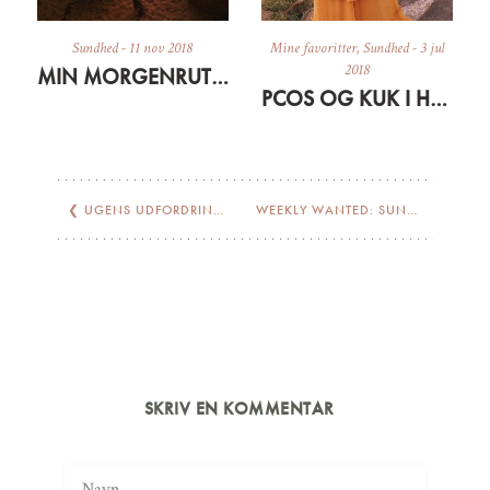
Sundhed
-
11 nov 2018
Mine favoritter
,
Sundhed
-
3 jul
2018
MIN MORGENRUTINE FOR TIDEN
PCOS OG KUK I HORMONERNE – HVORDAN JEG GØR
❮
UGENS UDFORDRING – SÅDAN GIK DET MED AT TRÆNE IGEN
WEEKLY WANTED: SUNDHEDS- OG KOGEBØGER
SKRIV EN KOMMENTAR