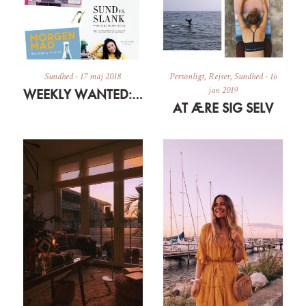
Sundhed
-
17 maj 2018
Personligt
,
Rejser
,
Sundhed
-
16
jan 2019
WEEKLY WANTED: SUNDHEDS- OG KOGEBØGER
AT ÆRE SIG SELV