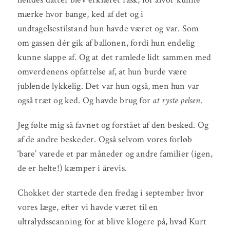
mærke hvor bange, ked af det og i
undtagelsestilstand hun havde været og var. Som
om gassen dér gik af ballonen, fordi hun endelig
kunne slappe af. Og at det ramlede lidt sammen med
omverdenens opfattelse af, at hun burde være
jublende lykkelig. Det var hun også, men hun var
også træt og ked. Og havde brug for
at ryste pelsen
.
Jeg følte mig så favnet og forstået af den besked. Og
af de andre beskeder. Også selvom vores forløb
‘bare’ varede et par måneder og andre familier (igen,
de er helte!) kæmper i årevis.
Chokket der startede den fredag i september hvor
vores læge, efter vi havde været til en
ultralydsscanning for at blive klogere på, hvad Kurt