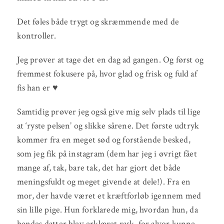
Det føles både trygt og skræmmende med de
kontroller.
Jeg prøver at tage det en dag ad gangen. Og først og
fremmest fokusere på, hvor glad og frisk og fuld af
fis han er ♥
Samtidig prøver jeg også give mig selv plads til lige
at ‘ryste pelsen’ og slikke sårene. Det første udtryk
kommer fra en meget sød og forstående besked,
som jeg fik på instagram (dem har jeg i øvrigt fået
mange af, tak, bare tak, det har gjort det både
meningsfuldt og meget givende at dele!). Fra en
mor, der havde været et kræftforløb igennem med
sin lille pige. Hun forklarede mig, hvordan hun, da
hendes datter blev erklæret rask, for alvor kunne