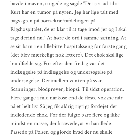
havde i maven, ringede og sagde “Det ser ud til at
Kurt har en tumor på nyren. Jeg har lige talt med
bagvagten på børnekræftafdelingen på
Rigshospitalet, de er klar til at tage imod jer og I skal
tage derind nu.” At høre de ord i samme sætning. At
se sit barn i en lillebitte hospitalsseng for første gang
(det blev mærkeligt nok lettere). Det chok skal lige
bundfælde sig. For efter den fredag var det
indlæggelse på indlæggelse og undersøgelse på
undersøgelse. Derimellem venten på svar.
Scanninger, blodprøver, biopsi. Til sidst operation.
Flere gange i fuld narkose end de fleste voksne når
på et helt liv. Så jeg fik aldrig rigtigt fordøjet det
indledende chok. For der fulgte bare flere og ikke
mindst en masse, der krævede, at vi handlede.
Passede på Pølsen og gjorde hvad der nu skulle