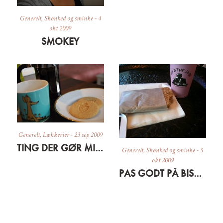
Generelt
,
Skønhed og sminke
-
4
okt 2009
SMOKEY
Generelt
,
Lækkerier
-
23 sep 2009
TING DER GØR MIG GLAD LIGE NU
Generelt
,
Skønhed og sminke
-
5
okt 2009
PAS GODT PÅ BISSERNE OG HUDEN