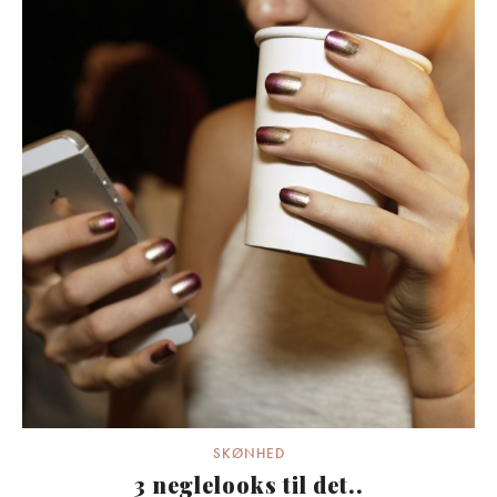
SKØNHED
3 neglelooks til det..