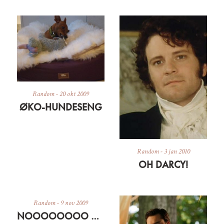
Random
-
20 okt 2009
ØKO-HUNDESENG
Random
-
3 jan 2010
OH DARCY!
Random
-
9 nov 2009
NOOOOOOOO MIN MAC ER CRASHET… ER FORHÅBENTLIG KLAR MED GENOPLIVET ELLER NY IETELLERANDET I MORGEN EFTERMIDDAG