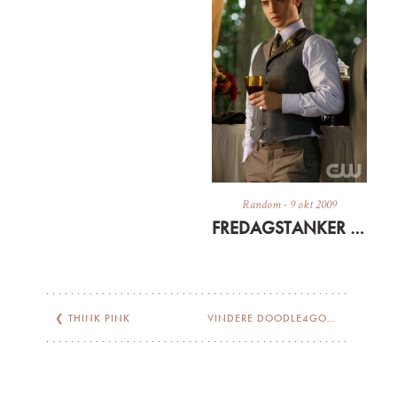
Random
-
9 okt 2009
FREDAGSTANKER – HVOR BLIVER DE AF I WEEKENDEN?
❮
THINK PINK
VINDERE DOODLE4GOOGLE
❯