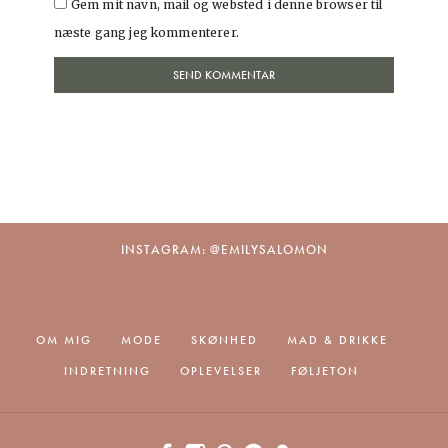
Gem mit navn, mail og websted i denne browser til
næste gang jeg kommenterer.
INSTAGRAM: @EMILYSALOMON
OM MIG
MODE
SKØNHED
MAD & DRIKKE
INDRETNING
OPLEVELSER
FØLJETON