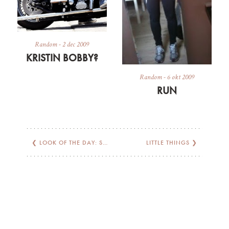
Random
-
2 dec 2009
KRISTIN BOBBY?
Random
-
6 okt 2009
RUN
❮
LOOK OF THE DAY: SILVER
LITTLE THINGS
❯