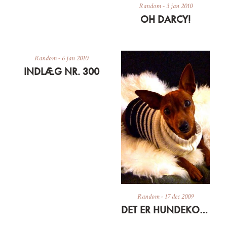
Random
-
3 jan 2010
OH DARCY!
Random
-
6 jan 2010
INDLÆG NR. 300
Random
-
17 dec 2009
DET ER HUNDEKOLDT