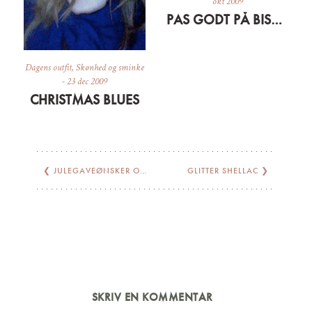
okt 2009
PAS GODT PÅ BISSERNE OG HUDEN
Dagens outfit
,
Skønhed og sminke
-
23 dec 2009
CHRISTMAS BLUES
❮
JULEGAVEØNSKER OG -TIPS
GLITTER SHELLAC
❯
SKRIV EN KOMMENTAR