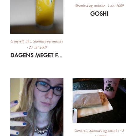
Skønhed og sminke
-
1 okt 2009
GOSH!
Generelt
,
Sko
,
Skønhed og sminke
-
23 okt 2009
DAGENS MEGET FORNUFTIGE INDKØB
Generelt
,
Skønhed og sminke
-
5