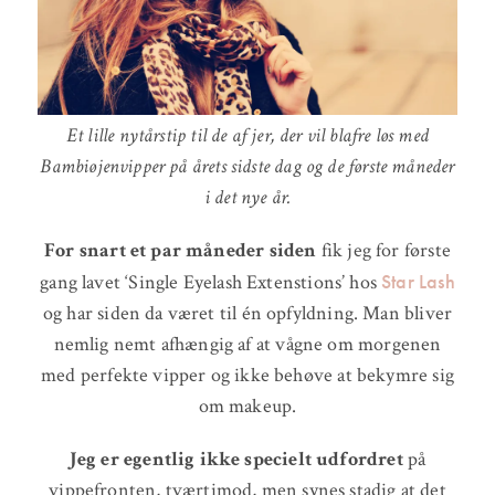
Et lille nytårstip til de af jer, der vil blafre løs med
Bambiøjenvipper på årets sidste dag og de første måneder
i det nye år.
For snart et par måneder siden
fik jeg for første
Star Lash
gang lavet ‘Single Eyelash Extenstions’ hos
og har siden da været til én opfyldning. Man bliver
nemlig nemt afhængig af at vågne om morgenen
med perfekte vipper og ikke behøve at bekymre sig
om makeup.
Jeg er egentlig ikke specielt udfordret
på
vippefronten, tværtimod, men synes stadig at det