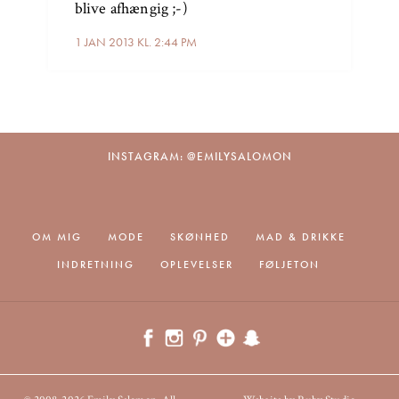
blive afhængig ;-)
1 JAN 2013 KL. 2:44 PM
INSTAGRAM: @EMILYSALOMON
OM MIG
MODE
SKØNHED
MAD & DRIKKE
INDRETNING
OPLEVELSER
FØLJETON