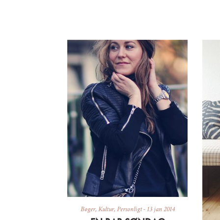
Bøger
,
Kultur
,
Personligt
-
13 jan 2014