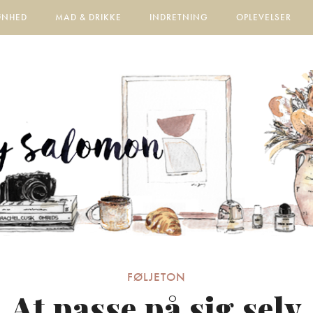
ØNHED
MAD & DRIKKE
INDRETNING
OPLEVELSER
FØLJETON
At passe på sig selv