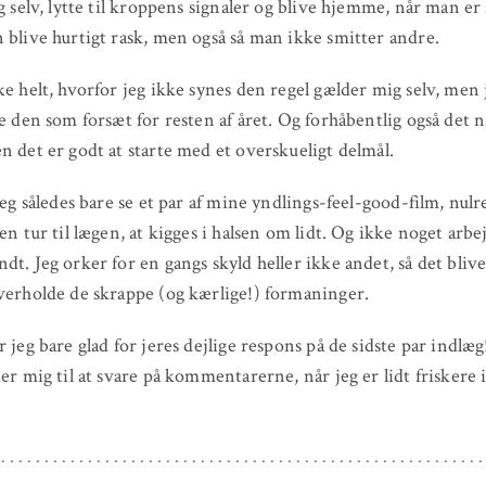
ig selv, lytte til kroppens signaler og blive hjemme, når man er
 blive hurtigt rask, men også så man ikke smitter andre.
ke helt, hvorfor jeg ikke synes den regel gælder mig selv, men 
ve den som forsæt for resten af året. Og forhåbentlig også det 
n det er godt at starte med et overskueligt delmål.
 jeg således bare se et par af mine yndlings-feel-good-film, nul
en tur til lægen, at kigges i halsen om lidt. Og ikke noget arbej
dt. Jeg orker for en gangs skyld heller ikke andet, så det bliv
verholde de skrappe (og kærlige!) formaninger.
 jeg bare glad for jeres dejlige respons på de sidste par indlæg!
der mig til at svare på kommentarerne, når jeg er lidt friskere 