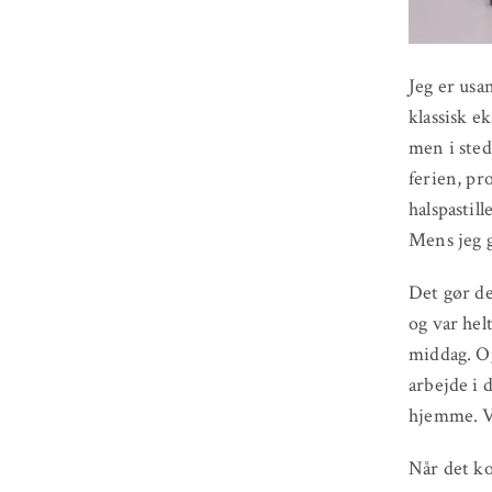
Jeg er usa
klassisk e
men i sted
ferien, pr
halspastill
Mens jeg g
Det gør de
og var helt
middag. Og
arbejde i d
hjemme. Vi
Når det ko