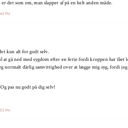
å er det som om, man slapper af på en helt anden måde.
1:45 PM
t kun alt for godt selv.
l at gå ned med sygdom efter en ferie fordi kroppen har fået lo
jeg normalt dårlig samvittighed over at lægge mig syg, fordi jeg
Og pas nu godt på dig selv!
1:53 PM