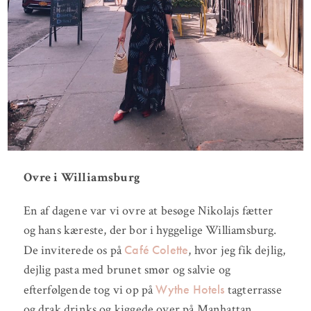
Ovre i Williamsburg
En af dagene var vi ovre at besøge Nikolajs fætter
og hans kæreste, der bor i hyggelige Williamsburg.
Café Colette
De inviterede os på
, hvor jeg fik dejlig,
dejlig pasta med brunet smør og salvie og
Wythe Hotels
efterfølgende tog vi op på
tagterrasse
og drak drinks og kiggede over på Manhattan.