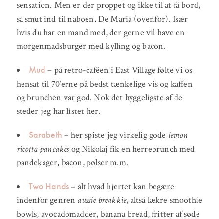
sensation. Men er der proppet og ikke til at få bord,
så smut ind til naboen, De Maria (ovenfor). Især
hvis du har en mand med, der gerne vil have en
morgenmadsburger med kylling og bacon.
Mud
– på retro-caféen i East Village følte vi os
hensat til 70’erne på bedst tænkelige vis og kaffen
og brunchen var god. Nok det hyggeligste af de
steder jeg har listet her.
Sarabeth
– her spiste jeg virkelig gode
lemon
ricotta pancakes
og Nikolaj fik en herrebrunch med
pandekager, bacon, pølser m.m.
Two Hands
– alt hvad hjertet kan begære
indenfor genren
aussie breakkie
, altså lækre smoothie
bowls, avocadomadder, banana bread, fritter af søde