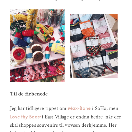
Til de firbenede
Max-Bone
Jeg har tidligere tippet om
i SoHo, men
Love thy Beast
i East Village er endnu bedre, når der
skal shoppes souvenirs til vovsen derhjemme. Her