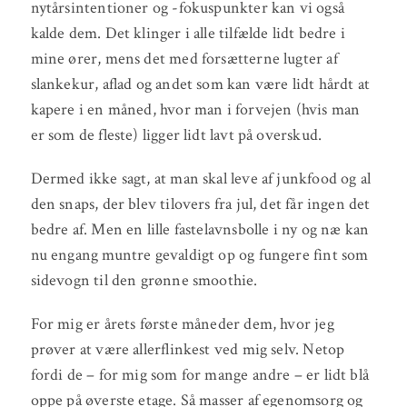
nytårsintentioner og -fokuspunkter kan vi også
kalde dem. Det klinger i alle tilfælde lidt bedre i
mine ører, mens det med forsætterne lugter af
slankekur, aflad og andet som kan være lidt hårdt at
kapere i en måned, hvor man i forvejen (hvis man
er som de fleste) ligger lidt lavt på overskud.
Dermed ikke sagt, at man skal leve af junkfood og al
den snaps, der blev tilovers fra jul, det får ingen det
bedre af. Men en lille fastelavnsbolle i ny og næ kan
nu engang muntre gevaldigt op og fungere fint som
sidevogn til den grønne smoothie.
For mig er årets første måneder dem, hvor jeg
prøver at være allerflinkest ved mig selv. Netop
fordi de – for mig som for mange andre – er lidt blå
oppe på øverste etage. Så masser af egenomsorg og