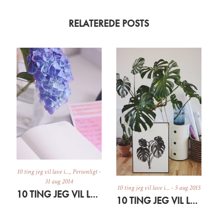
RELATEREDE POSTS
10 ting jeg vil lave i...
,
Personligt
-
31 aug 2014
10 ting jeg vil lave i...
-
5 aug 2015
10 TING JEG VIL LAVE I SEPTEMBER
10 TING JEG VIL LAVE I AUGUST