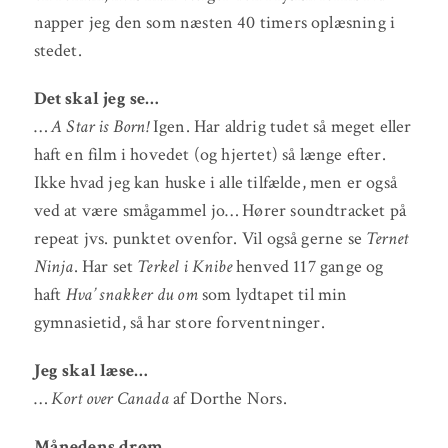
napper jeg den som næsten 40 timers oplæsning i
stedet.
Det skal jeg se…
…
A Star is Born!
Igen. Har aldrig tudet så meget eller
haft en film i hovedet (og hjertet) så længe efter.
Ikke hvad jeg kan huske i alle tilfælde, men er også
ved at være smågammel jo… Hører soundtracket på
repeat jvs. punktet ovenfor. Vil også gerne se
Ternet
Ninja
. Har set
Terkel i Knibe
henved 117 gange og
haft
Hva’ snakker du om
som lydtapet til min
gymnasietid, så har store forventninger.
Jeg skal læse…
…
Kort over Canada
af Dorthe Nors.
Månedens drøm…