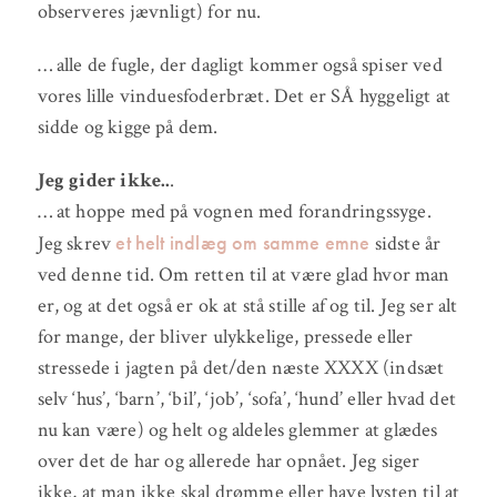
observeres jævnligt) for nu.
… alle de fugle, der dagligt kommer også spiser ved
vores lille vinduesfoderbræt. Det er SÅ hyggeligt at
sidde og kigge på dem.
Jeg gider ikke..
.
… at hoppe med på vognen med forandringssyge.
et helt indlæg om samme emne
Jeg skrev
sidste år
ved denne tid. Om retten til at være glad hvor man
er, og at det også er ok at stå stille af og til. Jeg ser alt
for mange, der bliver ulykkelige, pressede eller
stressede i jagten på det/den næste XXXX (indsæt
selv ‘hus’, ‘barn’, ‘bil’, ‘job’, ‘sofa’, ‘hund’ eller hvad det
nu kan være) og helt og aldeles glemmer at glædes
over det de har og allerede har opnået. Jeg siger
ikke, at man ikke skal drømme eller have lysten til at