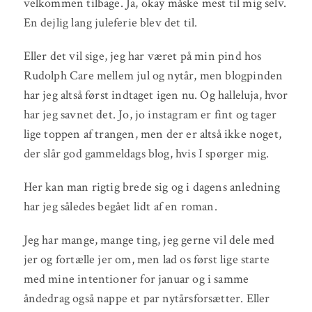
velkommen tilbage. Ja, okay måske mest til mig selv.
En dejlig lang juleferie blev det til.
Eller det vil sige, jeg har været på min pind hos
Rudolph Care mellem jul og nytår, men blogpinden
har jeg altså først indtaget igen nu. Og halleluja, hvor
har jeg savnet det. Jo, jo instagram er fint og tager
lige toppen af trangen, men der er altså ikke noget,
der slår god gammeldags blog, hvis I spørger mig.
Her kan man rigtig brede sig og i dagens anledning
har jeg således begået lidt af en roman.
Jeg har mange, mange ting, jeg gerne vil dele med
jer og fortælle jer om, men lad os først lige starte
med mine intentioner for januar og i samme
åndedrag også nappe et par nytårsforsætter. Eller