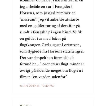
Kommer du på de jyske kanter, så vil
jeg anbefale en tur i Fængslet i
Horsens, som jo også rummer et
“museum”. Jeg vil anbefale at starte
med en guidet tur og så derefter gå
rundt i fængslet på egen hånd. Vi fik
en guidet tur med fokus på
flugtkongen Carl august Lorentzen,
som flygtede fra Horsens statsfængsel.
Det var simpelthen formidabelt
formidlet… Lorentzens flugt minder i
øvrigt påfaldende meget om flugten i
filmen “en verden udenfor”
6 JAN 2019 KL. 10:32 PM