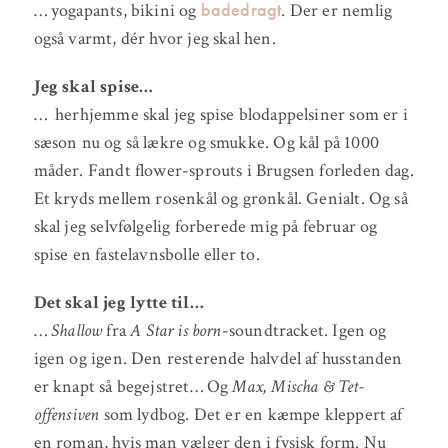
badedragt
… yogapants, bikini og
. Der er nemlig
også varmt, dér hvor jeg skal hen.
Jeg skal spise…
… herhjemme skal jeg spise blodappelsiner som er i
sæson nu og så lækre og smukke. Og kål på 1000
måder. Fandt flower-sprouts i Brugsen forleden dag.
Et kryds mellem rosenkål og grønkål. Genialt. Og så
skal jeg selvfølgelig forberede mig på februar og
spise en fastelavnsbolle eller to.
Det skal jeg lytte til…
…
Shallow
fra
A Star is born
-soundtracket. Igen og
igen og igen. Den resterende halvdel af husstanden
er knapt så begejstret… Og
Max, Mischa & Tet-
offensiven
som lydbog. Det er en kæmpe kleppert af
en roman, hvis man vælger den i fysisk form. Nu