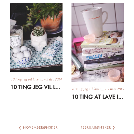
10 ting jeg vil lave i...
-
3 dec 2014
10 TING JEG VIL LAVE I DECEMBER
10 ting jeg vil lave i...
-
5 mar 2015
10 TING AT LAVE I MARTS
❮
NOVEMBERØNSKER
FEBRUARØNSKER
❯