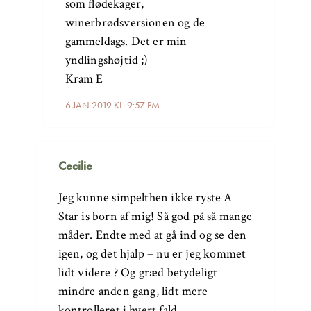
som flødekager,
winerbrødsversionen og de
gammeldags. Det er min
yndlingshøjtid ;)
Kram E
6 JAN 2019 KL. 9:57 PM
Cecilie
Jeg kunne simpelthen ikke ryste A
Star is born af mig! Så god på så mange
måder. Endte med at gå ind og se den
igen, og det hjalp – nu er jeg kommet
lidt videre ? Og græd betydeligt
mindre anden gang, lidt mere
kontrolleret i hvert fald.