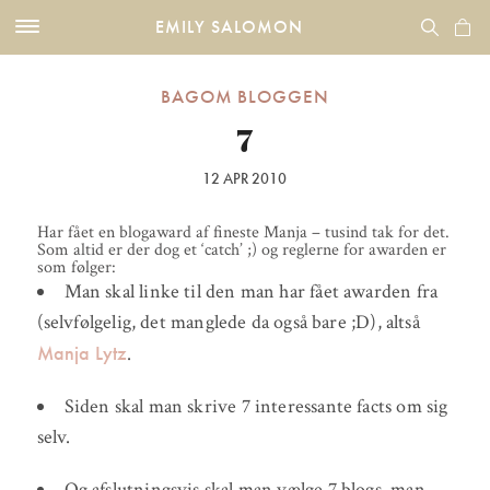
EMILY SALOMON
BAGOM BLOGGEN
7
12 APR 2010
Har fået en blogaward af fineste Manja – tusind tak for det.
Som altid er der dog et ‘catch’ ;) og reglerne for awarden er
som følger:
Man skal linke til den man har fået awarden fra
(selvfølgelig, det manglede da også bare ;D), altså
Manja Lytz
.
Siden skal man skrive 7 interessante facts om sig
selv.
Og afslutningsvis skal man vælge 7 blogs, man