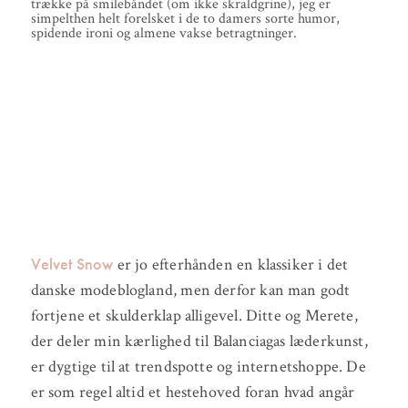
trække på smilebåndet (om ikke skraldgrine), jeg er
simpelthen helt forelsket i de to damers sorte humor,
spidende ironi og almene vakse betragtninger.
Velvet Snow
er jo efterhånden en klassiker i det
danske modeblogland, men derfor kan man godt
fortjene et skulderklap alligevel. Ditte og Merete,
der deler min kærlighed til Balanciagas læderkunst,
er dygtige til at trendspotte og internetshoppe. De
er som regel altid et hestehoved foran hvad angår