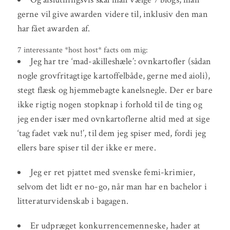
gerne vil give awarden videre til, inklusiv den man
har fået awarden af.
7 interessante *host host* facts om mig:
Jeg har tre ‘mad-akilleshæle’: ovnkartofler (sådan
nogle grovfritagtige kartoffelbåde, gerne med aioli),
stegt flæsk og hjemmebagte kanelsnegle. Der er bare
ikke rigtig nogen stopknap i forhold til de ting og
jeg ender især med ovnkartoflerne altid med at sige
‘tag fadet væk nu!’, til dem jeg spiser med, fordi jeg
ellers bare spiser til der ikke er mere.
Jeg er ret pjattet med svenske femi-krimier,
selvom det lidt er no-go, når man har en bachelor i
litteraturvidenskab i bagagen.
Er udpræget konkurrencemenneske, hader at