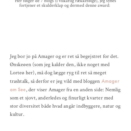
Her følger de 7 blogs (i vilkårlig rækkefølge), jeg synes
fortjener et skulderklap og dermed denne award:
Jeg bor jo på Amager og er ret så begejstret for det.
Ønskeøen (som jeg kalder den, ikke noget med
Lorteø her), må dog lægge ryg til ret så meget
Amager
trashtalk, så derfor er jeg vild med bloggen
am See
, der viser Amager fra en anden side: Nemlig
som et sjovt, anderledes og finurligt kvarter med
stor diversitet både hvad angår indbyggere, natur og
kultur.