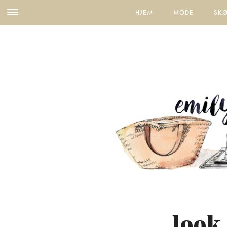
HJEM
MODE
SK
look