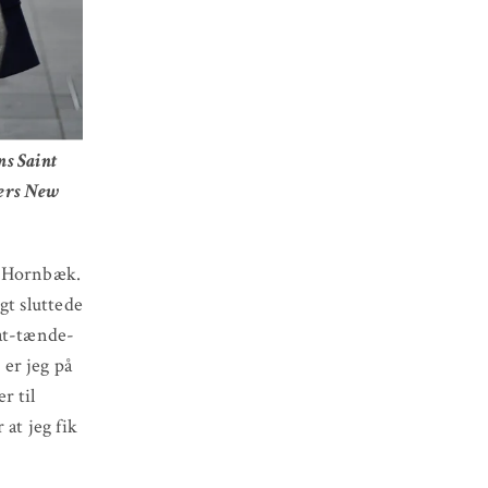
ns Saint
kers New
i Hornbæk.
gt sluttede
-at-tænde-
er jeg på
r til
at jeg fik