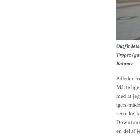
Outfit det
Tropez (g
Balance
Billeder f
Måtte lige
med at jeg
igen-måden
rette køl 
Downtime-i
en del af j