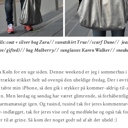
ails: coat + silver bag Zara// sweatshirt True//scarf Dune// jea
ave/gifted)// bag Mulberry// sunglasses Karen Walker// snea
ra Køln for en uge siden. Denne weekend er jeg i sommerhus 
 trække stikket helt ud ovenpå den uheldige fredag. Der i øvri
 tabte min iPhone, så den gik i stykker på kommer-aldrig-til
. Men lørdag og søndag har været glimrende, så forhåbentlig 
karmamæssigt igen. Og tusind, tusind tak for jeres kommentare
ndlægget, tak for jeres vise ord og medfølelse og også tak for 
er til at grine. Så kom der noget godt ud af alt det uheld :)