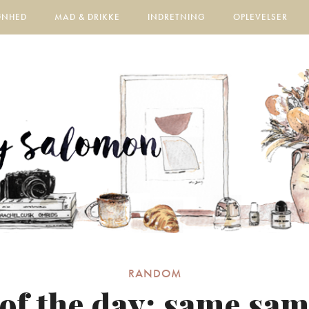
ØNHED
MAD & DRIKKE
INDRETNING
OPLEVELSER
RANDOM
 of the day: same sam