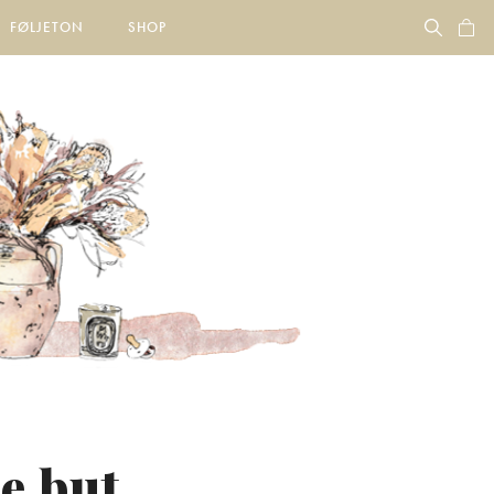
FØLJETON
SHOP
e but