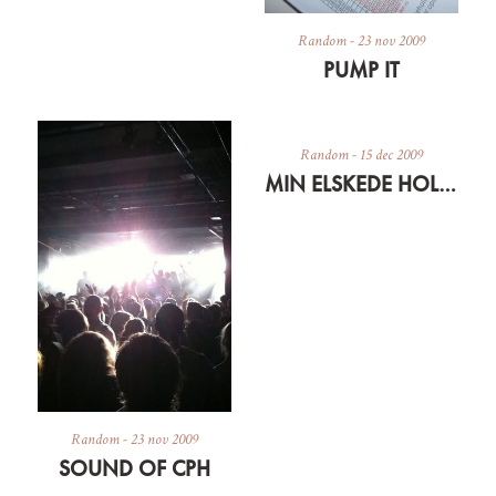
Random
-
23 nov 2009
PUMP IT
Random
-
15 dec 2009
MIN ELSKEDE HOLLY
Random
-
23 nov 2009
SOUND OF CPH