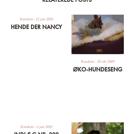
Random
-
12 jan 2010
HENDE DER NANCY
Random
-
20 okt 2009
ØKO-HUNDESENG
Random
-
6 jan 2010