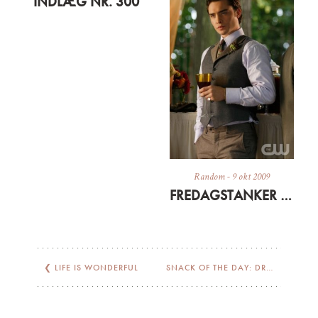
INDLÆG NR. 300
Random
-
9 okt 2009
FREDAGSTANKER – HVOR BLIVER DE AF I WEEKENDEN?
❮
LIFE IS WONDERFUL
SNACK OF THE DAY: DRESSED UP COTTAGE CHEESE