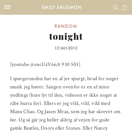
EMILY SALOMON
RANDOM
tonight
13 JAN 2012
[youtube jtoncUzV6nA 930 503]
I spørgerunden har en af jer spurgt, hvad for noget
musik jeg hører. Sangen ovenfor er en af mine
yndlings (bare lyt til den, videoen er ikke noget at
råbe hurra for). Ellers er jeg vild, vild, vild med
Manu Chao. Og Jason Mraz, som jeg har skrevet om
før. Og så går jeg heller aldrig af vejen for gode
gamle Beatles, Doors eller Stones. Eller Nancy