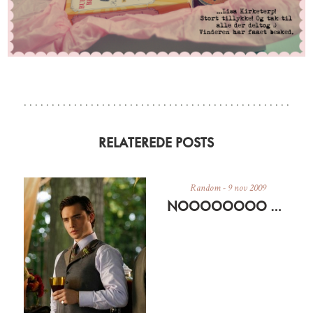
RELATEREDE POSTS
Random
-
9 nov 2009
NOOOOOOOO MIN MAC ER CRASHET… ER FORHÅBENTLIG KLAR MED GENOPLIVET ELLER NY IETELLERANDET I MORGEN EFTERMIDDAG