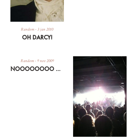
Random
-
3 jan 2010
OH DARCY!
Random
-
9 nov 2009
NOOOOOOOO MIN MAC ER CRASHET… ER FORHÅBENTLIG KLAR MED GENOPLIVET ELLER NY IETELLERANDET I MORGEN EFTERMIDDAG