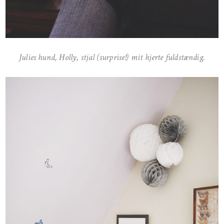
Julies hund, Holly, stjal (surprise!) mit hjerte fuldstændig.