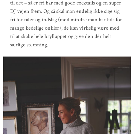
til det – så er fri bar med gode cocktails og en super
DJ vejen frem. Og så skal man endelig ikke sige sig
fri for taler og indslag (med mindre man har lidt for
mange kedelige onkler), de kan virkelig være med
til at skabe hele brylluppet og give den dér helt
særlige stemning.