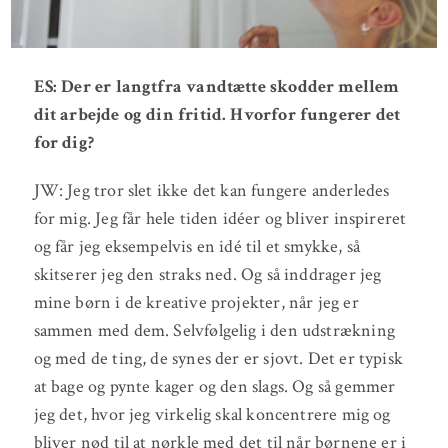
ES: Der er langtfra vandtætte skodder mellem
dit arbejde og din fritid. Hvorfor fungerer det
for dig?
JW: Jeg tror slet ikke det kan fungere anderledes
for mig. Jeg får hele tiden idéer og bliver inspireret
og får jeg eksempelvis en idé til et smykke, så
skitserer jeg den straks ned. Og så inddrager jeg
mine børn i de kreative projekter, når jeg er
sammen med dem. Selvfølgelig i den udstrækning
og med de ting, de synes der er sjovt. Det er typisk
at bage og pynte kager og den slags. Og så gemmer
jeg det, hvor jeg virkelig skal koncentrere mig og
bliver nød til at nørkle med det til når børnene er i