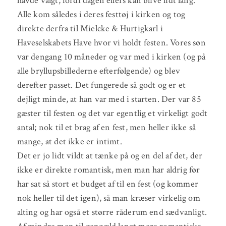
havde valgt, fordi dagen ellers kan blive lidt lang.
Alle kom således i deres festtøj i kirken og tog
direkte derfra til Mielcke & Hurtigkarl i
Haveselskabets Have hvor vi holdt festen. Vores søn
var dengang 10 måneder og var med i kirken (og på
alle bryllupsbillederne efterfølgende) og blev
derefter passet. Det fungerede så godt og er et
dejligt minde, at han var med i starten. Der var 85
gæster til festen og det var egentlig et virkeligt godt
antal; nok til et brag af en fest, men heller ikke så
mange, at det ikke er intimt.
Det er jo lidt vildt at tænke på og en del af det, der
ikke er direkte romantisk, men man har aldrig før
har sat så stort et budget af til en fest (og kommer
nok heller til det igen), så man kræser virkelig om
alting og har også et større råderum end sædvanligt.