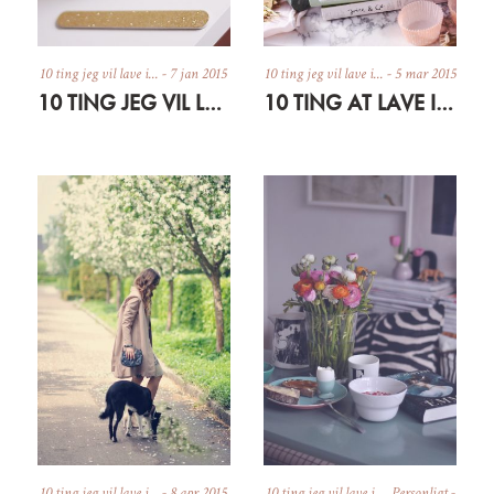
10 ting jeg vil lave i...
-
7 jan 2015
10 ting jeg vil lave i...
-
5 mar 2015
10 TING JEG VIL LAVE I JANUAR
10 TING AT LAVE I MARTS
10 ting jeg vil lave i...
-
8 apr 2015
10 ting jeg vil lave i...
,
Personligt
-