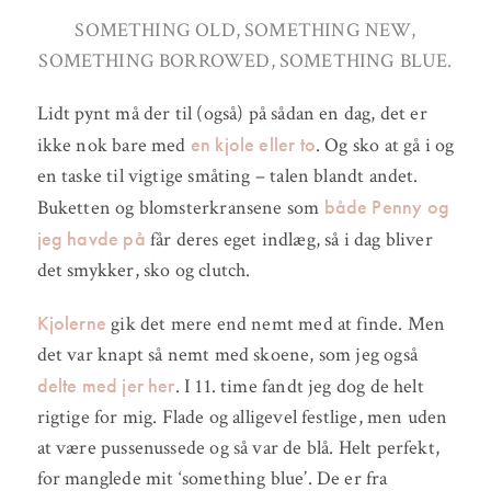
SOMETHING OLD, SOMETHING NEW,
SOMETHING BORROWED, SOMETHING BLUE.
Lidt pynt må der til (også) på sådan en dag, det er
en kjole eller to
ikke nok bare med
. Og sko at gå i og
en taske til vigtige småting – talen blandt andet.
både Penny og
Buketten og blomsterkransene som
jeg havde på
får deres eget indlæg, så i dag bliver
det smykker, sko og clutch.
Kjolerne
gik det mere end nemt med at finde. Men
det var knapt så nemt med skoene, som jeg også
delte med jer her
. I 11. time fandt jeg dog de helt
rigtige for mig. Flade og alligevel festlige, men uden
at være pussenussede og så var de blå. Helt perfekt,
for manglede mit ‘something blue’. De er fra