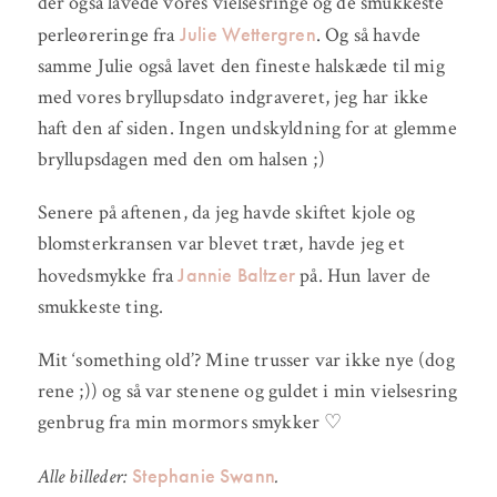
der også lavede vores vielsesringe og de smukkeste
Julie Wettergren
perleøreringe fra
. Og så havde
samme Julie også lavet den fineste halskæde til mig
med vores bryllupsdato indgraveret, jeg har ikke
haft den af siden. Ingen undskyldning for at glemme
bryllupsdagen med den om halsen ;)
Senere på aftenen, da jeg havde skiftet kjole og
blomsterkransen var blevet træt, havde jeg et
Jannie Baltzer
hovedsmykke fra
på. Hun laver de
smukkeste ting.
Mit ‘something old’? Mine trusser var ikke nye (dog
rene ;)) og så var stenene og guldet i min vielsesring
genbrug fra min mormors smykker ♡
Stephanie Swann
Alle billeder:
.