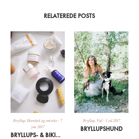
RELATEREDE POSTS
Bryllup
,
Skønhed og sminke
-
7
Bryllup
,
Vuf
-
5 jul 2017
jun 2017
BRYLLUPSHUND
BRYLLUPS- & BIKINIBOOTCAMP: SKØNHEDSFAVORITTER