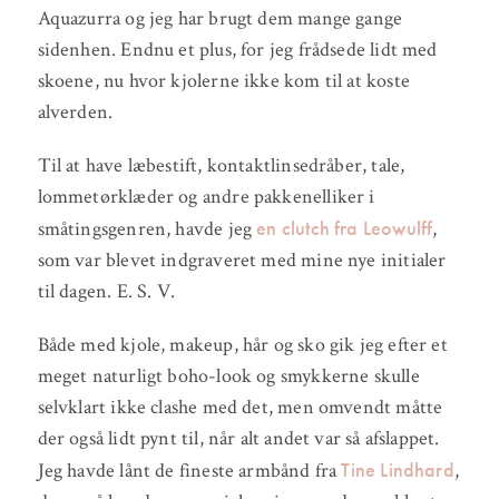
Aquazurra og jeg har brugt dem mange gange
sidenhen. Endnu et plus, for jeg frådsede lidt med
skoene, nu hvor kjolerne ikke kom til at koste
alverden.
Til at have læbestift, kontaktlinsedråber, tale,
lommetørklæder og andre pakkenelliker i
en clutch fra Leowulff
småtingsgenren, havde jeg
,
som var blevet indgraveret med mine nye initialer
til dagen. E. S. V.
Både med kjole, makeup, hår og sko gik jeg efter et
meget naturligt boho-look og smykkerne skulle
selvklart ikke clashe med det, men omvendt måtte
der også lidt pynt til, når alt andet var så afslappet.
Tine Lindhard
Jeg havde lånt de fineste armbånd fra
,