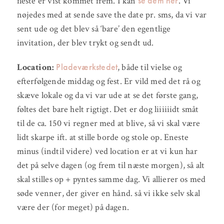
se dem her
fleste er vist kommet frem. I kan
. Vi
nøjedes med at sende save the date pr. sms, da vi var
sent ude og det blev så ‘bare’ den egentlige
invitation, der blev trykt og sendt ud.
Pladeværkstedet
Location:
, både til vielse og
efterfølgende middag og fest. Er vild med det rå og
skæve lokale og da vi var ude at se det første gang,
føltes det bare helt rigtigt. Det er dog liiiiiidt småt
til de ca. 150 vi regner med at blive, så vi skal være
lidt skarpe ift. at stille borde og stole op. Eneste
minus (indtil videre) ved location er at vi kun har
det på selve dagen (og frem til næste morgen), så alt
skal stilles op + pyntes samme dag. Vi allierer os med
søde venner, der giver en hånd. så vi ikke selv skal
være der (for meget) på dagen.