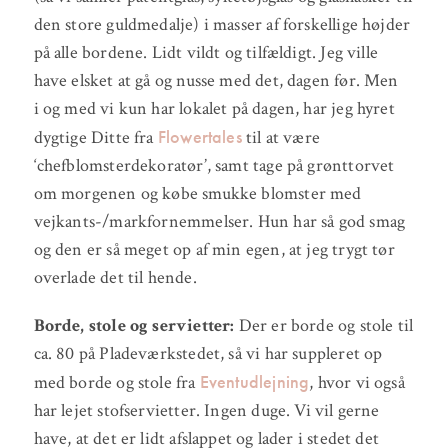
den store guldmedalje) i masser af forskellige højder
på alle bordene. Lidt vildt og tilfældigt. Jeg ville
have elsket at gå og nusse med det, dagen før. Men
i og med vi kun har lokalet på dagen, har jeg hyret
Flowertales
dygtige Ditte fra
til at være
‘chefblomsterdekoratør’, samt tage på grønttorvet
om morgenen og købe smukke blomster med
vejkants-/markfornemmelser. Hun har så god smag
og den er så meget op af min egen, at jeg trygt tør
overlade det til hende.
Borde, stole og servietter:
Der er borde og stole til
ca. 80 på Pladeværkstedet, så vi har suppleret op
Eventudlejning
med borde og stole fra
, hvor vi også
har lejet stofservietter. Ingen duge. Vi vil gerne
have, at det er lidt afslappet og lader i stedet det