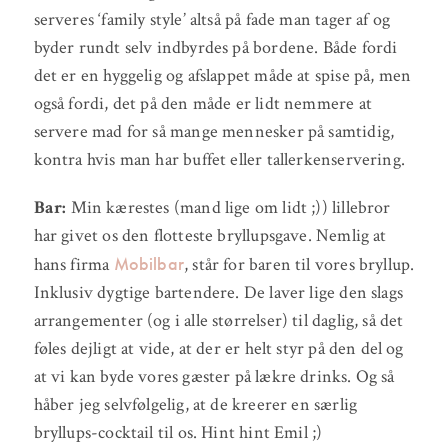
serveres ‘family style’ altså på fade man tager af og
byder rundt selv indbyrdes på bordene. Både fordi
det er en hyggelig og afslappet måde at spise på, men
også fordi, det på den måde er lidt nemmere at
servere mad for så mange mennesker på samtidig,
kontra hvis man har buffet eller tallerkenservering.
Bar:
Min kærestes (mand lige om lidt ;)) lillebror
har givet os den flotteste bryllupsgave. Nemlig at
Mobilbar
hans firma
, står for baren til vores bryllup.
Inklusiv dygtige bartendere. De laver lige den slags
arrangementer (og i alle størrelser) til daglig, så det
føles dejligt at vide, at der er helt styr på den del og
at vi kan byde vores gæster på lækre drinks. Og så
håber jeg selvfølgelig, at de kreerer en særlig
bryllups-cocktail til os. Hint hint Emil ;)