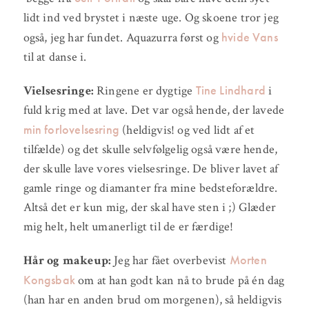
lidt ind ved brystet i næste uge. Og skoene tror jeg
hvide Vans
også, jeg har fundet. Aquazurra først og
til at danse i.
Tine Lindhard
Vielsesringe:
Ringene er dygtige
i
fuld krig med at lave. Det var også hende, der lavede
min forlovelsesring
(heldigvis! og ved lidt af et
tilfælde) og det skulle selvfølgelig også være hende,
der skulle lave vores vielsesringe. De bliver lavet af
gamle ringe og diamanter fra mine bedsteforældre.
Altså det er kun mig, der skal have sten i ;) Glæder
mig helt, helt umanerligt til de er færdige!
Morten
Hår og makeup:
Jeg har fået overbevist
Kongsbak
om at han godt kan nå to brude på én dag
(han har en anden brud om morgenen), så heldigvis