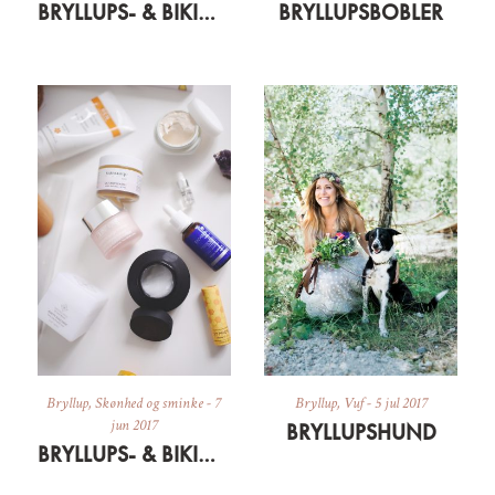
BRYLLUPS- & BIKINIBOOTCAMP: UPDATE
BRYLLUPSBOBLER
Bryllup
,
Skønhed og sminke
-
7
Bryllup
,
Vuf
-
5 jul 2017
jun 2017
BRYLLUPSHUND
BRYLLUPS- & BIKINIBOOTCAMP: SKØNHEDSFAVORITTER