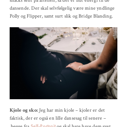
snacks sent på aftenen, så der er lidt energi til de
dansende. Der skal selvfølgelig være mine yndlinge
Polly og Flipper, samt surt slik og Bridge Blanding.
Kjole og sko:
Jeg har min kjole – kjoler er det
faktisk, der er også en lille dansesag til senere –
Self-Portrait
begge fra
og skal bare have dem syet