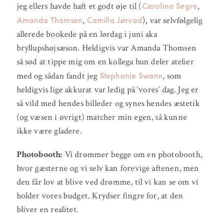
Carolina Segre
jeg ellers havde haft et godt øje til (
,
Amanda Thomsen
Camilla Jørvad
,
), var selvfølgelig
allerede bookede på en lørdag i juni aka
bryllupshøjsæson. Heldigvis var Amanda Thomsen
så sød at tippe mig om en kollega hun deler atelier
Stephanie Swann
med og sådan fandt jeg
, som
heldigvis lige akkurat var ledig på ‘vores’ dag. Jeg er
så vild med hendes billeder og synes hendes æstetik
(og væsen i øvrigt) matcher min egen, så kunne
ikke være gladere.
Photobooth:
Vi drømmer begge om en photobooth,
hvor gæsterne og vi selv kan forevige aftenen, men
den får lov at blive ved drømme, til vi kan se om vi
holder vores budget. Krydser fingre for, at den
bliver en realitet.