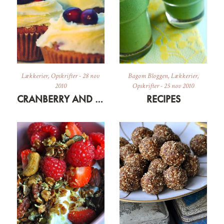
Lækkerier
,
Opskrifter
-
28 nov
Bagom Bloggen
,
Lækkerier
,
2010
Opskrifter
-
25 nov 2010
CRANBERRY AND ORANGE CUPCAKES
RECIPES