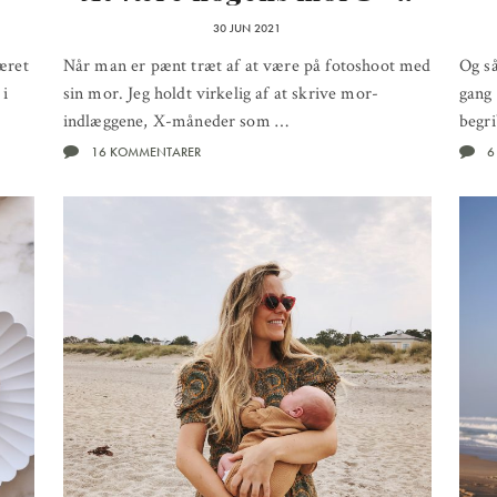
30 JUN 2021
æret
Når man er pænt træt af at være på fotoshoot med
Og så
 i
sin mor. Jeg holdt virkelig af at skrive mor-
gang 
indlæggene, X-måneder som …
begri
16 KOMMENTARER
6