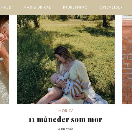
ØNHED
MAD & DRIKKE
INDRETNING
OPLEVELSER
MORLIV
11 måneder som mor
4 JUL 2020