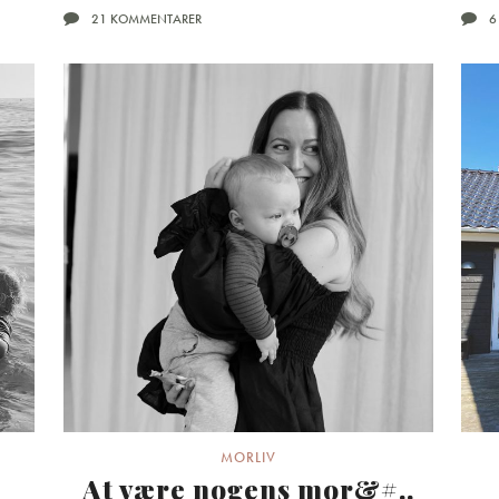
21 KOMMENTARER
6
MORLIV
At være nogens mor&#..