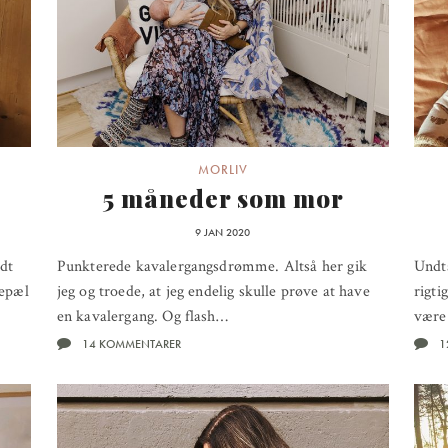
MORLIV
5 måneder som mor
9 JAN 2020
idt
Punkterede kavalergangsdrømme. Altså her gik
Undta
lepæl
jeg og troede, at jeg endelig skulle prøve at have
rigti
en kavalergang. Og flash…
være
14 KOMMENTARER
1