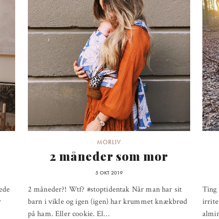
MORLIV
2 måneder som mor
5 OKT 2019
rede
2 måneder?! Wtf? #stoptidentak Når man har sit
Ting 
r
barn i vikle og igen (igen) har krummet knækbrød
irrit
på ham. Eller cookie. El…
almi