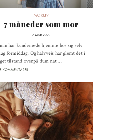
MORLIV
7 måneder som mor
7 MAR 2020
man har kundemøde hjemme hos sig selv
g formiddag. Og halvvejs har glemt det i
get tilstand ovenpå dum nat …
3 KOMMENTARER