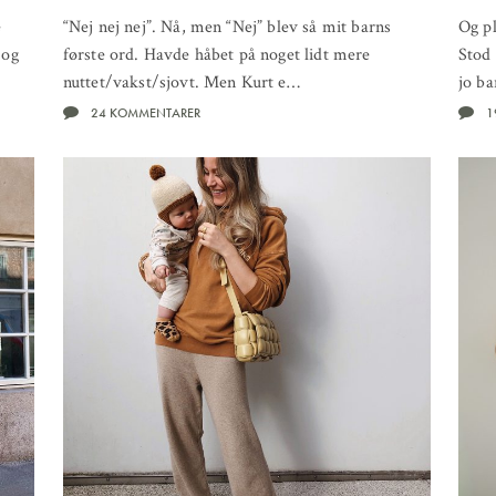
e
“Nej nej nej”. Nå, men “Nej” blev så mit barns
Og p
 og
første ord. Havde håbet på noget lidt mere
Stod 
nuttet/vakst/sjovt. Men Kurt e…
jo ba
24 KOMMENTARER
1