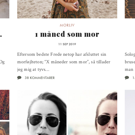
MORLIV
.
1 måned som mor
11 SEP 2019
Eftersom bedste Frede netop har afsluttet sin
Solop
 Og
morføjlteton; “X måneder som mor”, så tillader
bruse
jeg mig at tyvs…
man 
38 KOMMENTARER
1