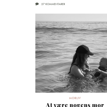
27 KOMMENTARER
MORLIV
At være nogens mor